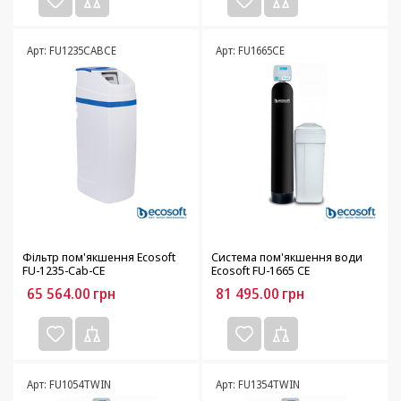
Арт: FU1235CABCE
Арт: FU1665CE
Фільтр пом'якшення Ecosoft
Система пом'якшення води
FU-1235-Cab-CE
Ecosoft FU-1665 CE
65 564.00
грн
81 495.00
грн
Арт: FU1054TWIN
Арт: FU1354TWIN