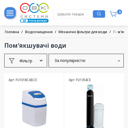
0
МЕНЮ
Головна
/
Водоочищення
/
Механічні фільтри для води
/
Пом'якш
Пом'якшувачі води
Фільтр
За популярністю
Арт: FU1018CABCE
Арт: FU1354CE