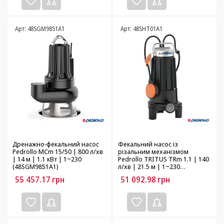
Арт: 48SGM9851A1
Арт: 48SHT01A1
Дренажно-фекальний насос
Фекальний насос із
Pedrollo MCm 15/50 | 800 л/хв
різальним механізмом
| 14 м | 1.1 кВт | 1~230
Pedrollo TRITUS TRm 1.1 | 140
(48SGM9851A1)
л/хв | 21.5 м | 1~230
(48SHT01A1)
55 457.17
грн
51 092.98
грн