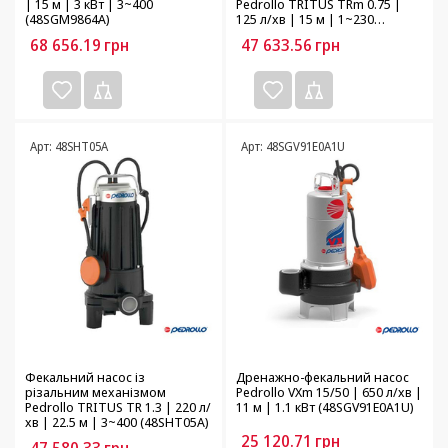
| 15 м | 3 кВт | 3~400
Pedrollo TRITUS TRm 0.75 |
(48SGM9864A)
125 л/хв | 15 м | 1~230
(48SHT00A1)
68 656.19
грн
47 633.56
грн
Арт: 48SHT05A
Арт: 48SGV91E0A1U
Фекальний насос із
Дренажно-фекальний насос
різальним механізмом
Pedrollo VXm 15/50 | 650 л/хв |
Pedrollo TRITUS TR 1.3 | 220 л/
11 м | 1.1 кВт (48SGV91E0A1U)
хв | 22.5 м | 3~400 (48SHT05A)
25 120.71
грн