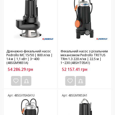
Дренажно-фекальний насос
Фекальний насос з різальним
Pedrollo MC 15/50 | 800 л/хв |
механізмом Pedrollo TRITUS
14 м | 1,1 кВт | 3~400
TRm 1.3 220 л/хв | 22.5 м |
(48SGM9851A)
1~230 (48SHT05A1)
54 286.29
грн
52 157.41
грн
Арт: 48SGV95A0A1U
Арт: 48SGM9853A1