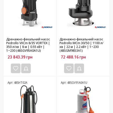
Дренажно-фекальний насос
Дренажно-фекальний насос
Pedrollo VXCm 8/35 VORTEX |
Pedrollo MCm 30/50 | 1100 л/
350 л/хв | 8 м | 0.55 кВт |
хв | 22 м | 2.2 кВт | 1~230
1~230 (48SGV95A0A1U)
(48SGM9853A1)
23 843.39
грн
72 488.16
грн
Арт: 48SHT02A
Арт: 48SGV91A0A1U