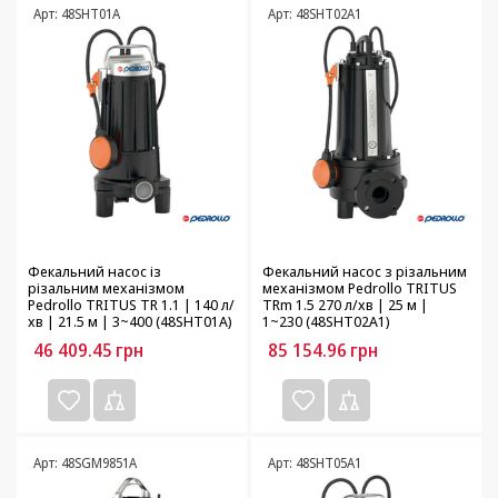
Арт: 48SHT01A
Арт: 48SHT02A1
Фекальний насос із
Фекальний насос з різальним
різальним механізмом
механізмом Pedrollo TRITUS
Pedrollo TRITUS TR 1.1 | 140 л/
TRm 1.5 270 л/хв | 25 м |
хв | 21.5 м | 3~400 (48SHT01A)
1~230 (48SHT02A1)
46 409.45
грн
85 154.96
грн
Арт: 48SGM9851A
Арт: 48SHT05A1