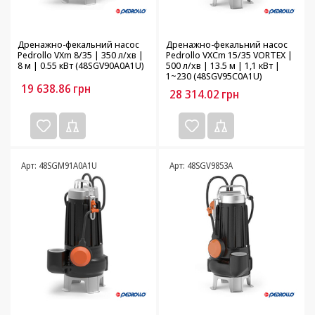
Дренажно-фекальний насос
Дренажно-фекальний насос
Pedrollo VXm 8/35 | 350 л/хв |
Pedrollo VXCm 15/35 VORTEX |
8 м | 0.55 кВт (48SGV90A0A1U)
500 л/хв | 13.5 м | 1,1 кВт |
1~230 (48SGV95C0A1U)
19 638.86
грн
28 314.02
грн
Арт: 48SGM91A0A1U
Арт: 48SGV9853A