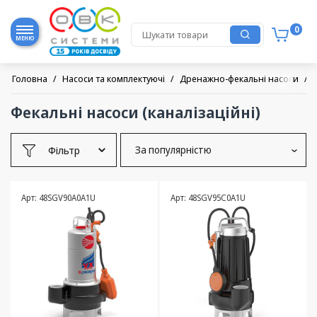
0
МЕНЮ
Головна
/
Насоси та комплектуючі
/
Дренажно-фекальні насоси
/
Фекальні насоси (каналізаційні)
Фільтр
За популярністю
Арт: 48SGV90A0A1U
Арт: 48SGV95C0A1U