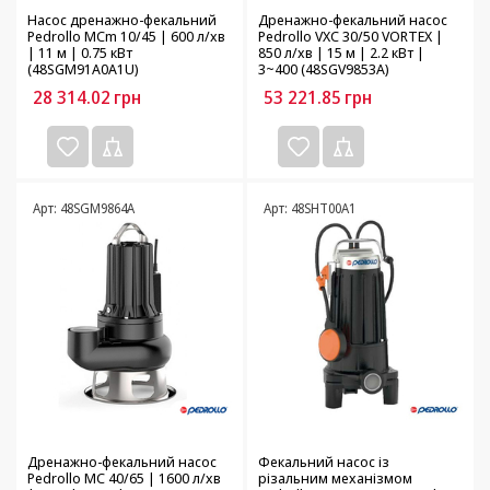
Насос дренажно-фекальний
Дренажно-фекальний насос
Pedrollo MCm 10/45 | 600 л/хв
Pedrollo VXC 30/50 VORTEX |
| 11 м | 0.75 кВт
850 л/хв | 15 м | 2.2 кВт |
(48SGM91A0A1U)
3~400 (48SGV9853A)
28 314.02
грн
53 221.85
грн
Арт: 48SGM9864A
Арт: 48SHT00A1
Дренажно-фекальний насос
Фекальний насос із
Pedrollo MC 40/65 | 1600 л/хв
різальним механізмом