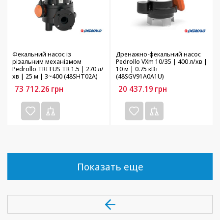
Фекальний насос із
Дренажно-фекальний насос
різальним механізмом
Pedrollo VXm 10/35 | 400 л/хв |
Pedrollo TRITUS TR 1.5 | 270 л/
10 м | 0.75 кВт
хв | 25 м | 3~400 (48SHT02A)
(48SGV91A0A1U)
73 712.26
грн
20 437.19
грн
Показать еще