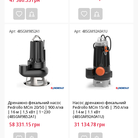
47 580.33
грн
Арт: 48SGM9852A1
Арт: 48SGM92A0A1U
Дренажно-фекальний насос
Насос дренажно-фекальний
Pedrollo MCm 20/50 | 900 л/хв
Pedrollo MCm 15/45 | 750 л/хв
| 16 м | 1,5 кВт | 1~230
| 14 м | 1.1 кВт
(48SGM9852A1)
(48SGM92A0A1U)
58 331.15
грн
31 134.78
грн